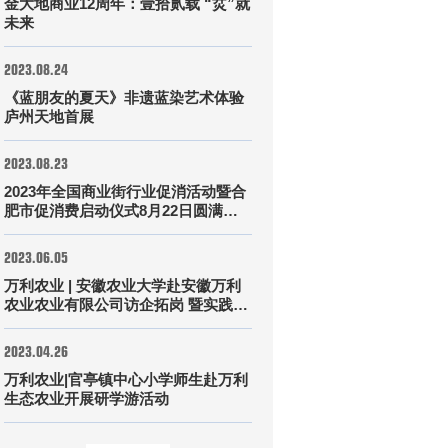
金大地商业12周年：壹拾贰载 “烎”就
未来
2023.08.24
《蓝朋友的夏天》非遗蓝染艺术体验
庐州天地首展
2023.08.23
2023年全国商业街行业促消活动暨合
肥市促消费启动仪式8月22日圆满落
幕
2023.06.05
万利农业 | 安徽农业大学赴安徽万利
农业农业有限公司访企拓岗 暨实践基
地揭牌仪式圆满成功
2023.04.26
万利农业|官亭镇中心小学师生赴万利
生态农业开展研学游活动